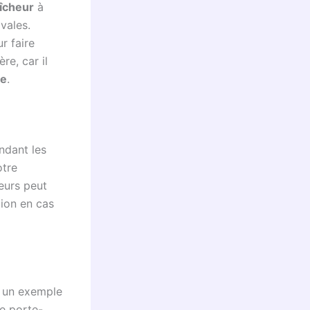
aîcheur
à
vales.
r faire
re, car il
ce
.
ndant les
otre
leurs peut
ion en cas
t un exemple
ne porte-