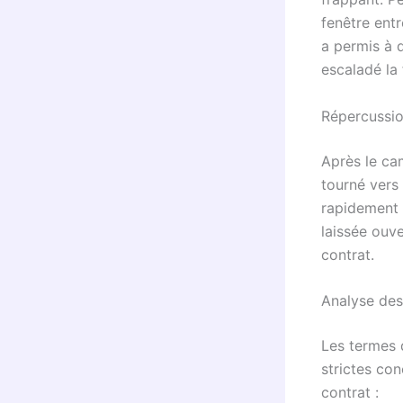
fenêtre ent
a permis à d
escaladé la 
Répercussio
Après le ca
tourné vers
rapidement r
laissée ouv
contrat.
Analyse des
Les termes d
strictes con
contrat :