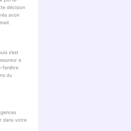
tte décision
rès avoir
meil.
uis s’est
assureur a
e-fenêtre
ons du
igences
er dans votre