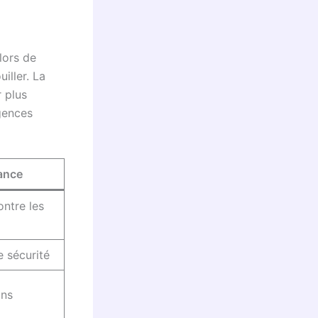
lors de
uiller. La
r plus
gences
rance
ontre les
 sécurité
ons