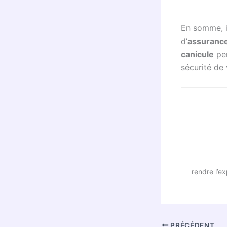
En somme, il
d’
assuranc
canicule
per
sécurité de 
rendre l’e
PRÉCÉDENT