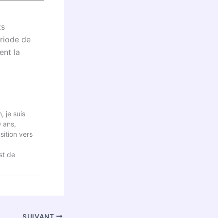
ts
riode de
ent la
, je suis
0 ans,
sition vers
st de
SUIVANT