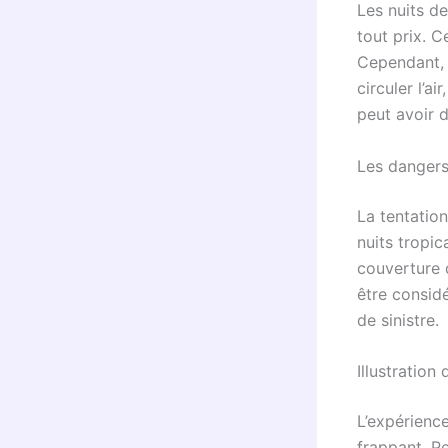
Les nuits d
tout prix. C
Cependant, u
circuler l’ai
peut avoir 
Les dangers
La tentation
nuits tropic
couverture 
être consid
de sinistre.
Illustration
L’expérienc
frappant. Pe