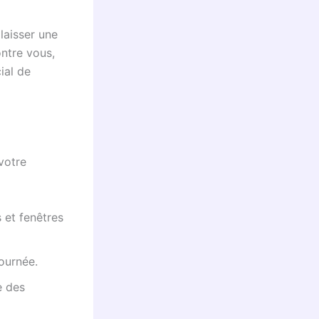
laisser une
ontre vous,
ial de
 votre
s et fenêtres
journée.
e des