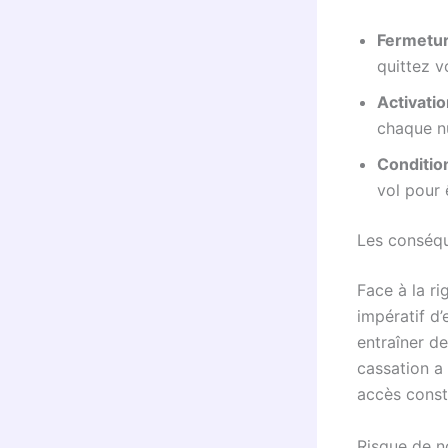
Fermetur
quittez v
Activatio
chaque nu
Conditio
vol pour 
Les conséqu
Face à la ri
impératif d
entraîner de
cassation a 
accès const
Risque de n