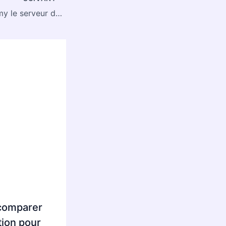
À Strasbourg, Samy le serveur détaille ses comptes avec un salaire net mensuel de 1 760 €
comparer
tion pour