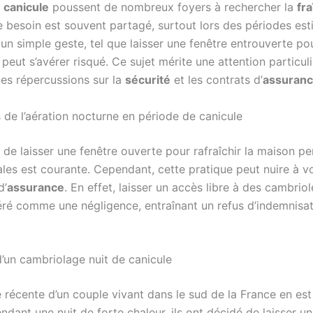
e
canicule
poussent de nombreux foyers à rechercher la
fr
e besoin est souvent partagé, surtout lors des périodes esti
n simple geste, tel que laisser une fenêtre entrouverte pou
r, peut s’avérer risqué. Ce sujet mérite une attention particuliè
des répercussions sur la
sécurité
et les contrats d’
assuran
 de l’aération nocturne en période de canicule
 de laisser une fenêtre ouverte pour rafraîchir la maison pe
ales est courante. Cependant, cette pratique peut nuire à v
d’
assurance
. En effet, laisser un accès libre à des cambrio
éré comme une négligence, entraînant un refus d’indemnisat
 d’un cambriolage nuit de canicule
e récente d’un couple vivant dans le sud de la France en es
ndant une nuit de forte chaleur, ils ont décidé de laisser u