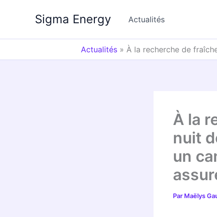
Aller
Sigma Energy
au
Actualités
contenu
Actualités
»
À la recherche de fraîch
À la r
nuit d
un ca
assur
Par
Maëlys Ga